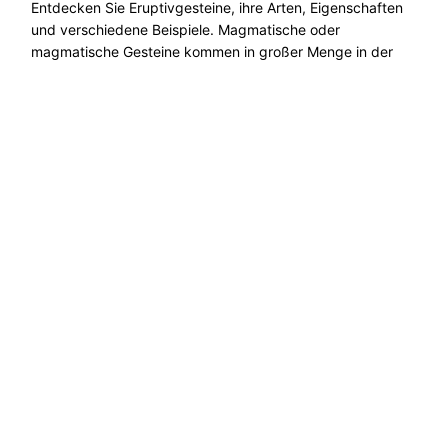
Entdecken Sie Eruptivgesteine, ihre Arten, Eigenschaften
und verschiedene Beispiele. Magmatische oder
magmatische Gesteine ​​kommen in großer Menge in der
Umwelt vor. Die bekanntesten sind Basalt, Obsidian ......
Weiterlesen →
Entdecken Sie ökologische Lösungen, nachhaltige