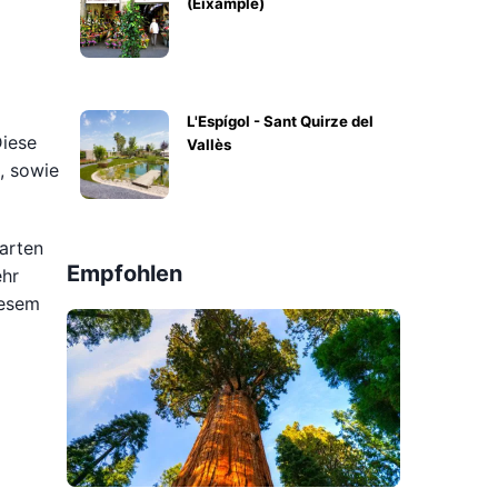
(Eixample)
L'Espígol - Sant Quirze del
Diese
Vallès
, sowie
tarten
Empfohlen
ehr
iesem