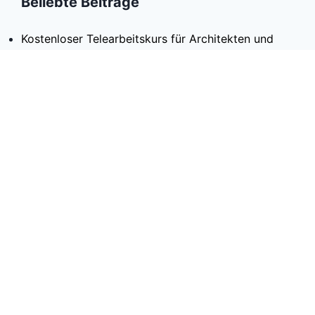
Beliebte Beiträge
Kostenloser Telearbeitskurs für Architekten und
andere Interessierte
Bedruckter Beton: Was ist das, Formen, Farben,
Preis und Herstellung?
Sanierung von Fassaden, Dächern und
Trennwänden: 100 Nützliche Konstruktionsdetails -
Grüner Ökologe
Schiebetüren; Typen, Mechanismen und welcher ist
der beste - Grüner Ökologe
Die besten Bewertungen
Europäische Kommission verhängt monatliche
Verstöße wegen Nichteinhaltung der EU-
Energieeffizienzrichtlinie
Passivhaus-Retrofit