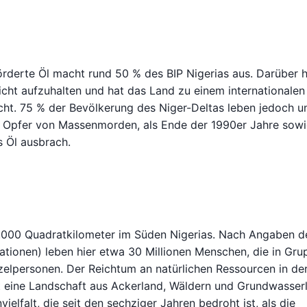
derte Öl macht rund 50 % des BIP Nigerias aus. Darüber h
icht aufzuhalten und hat das Land zu einem internationalen
ht. 75 % der Bevölkerung des Niger-Deltas leben jedoch u
Opfer von Massenmorden, als Ende der 1990er Jahre sow
s Öl ausbrach.
5.000 Quadratkilometer im Süden Nigerias. Nach Angaben d
ionen) leben hier etwa 30 Millionen Menschen, die in Gru
inzelpersonen. Der Reichtum an natürlichen Ressourcen in de
t eine Landschaft aus Ackerland, Wäldern und Grundwasserl
ielfalt, die seit den sechziger Jahren bedroht ist, als die