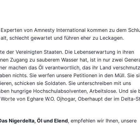
“ Experten von Amnesty International kommen zu dem Schlu
 alt, schlecht gewartet und führen eher zu Leckagen.
e der Vereinigten Staaten. Die Lebenserwartung in ihren
inen Zugang zu sauberem Wasser hat, ist in nur zwei Gener
er machen das Öl verantwortlich, das ihr Land verschmutz
aben nichts. Sie werfen unsere Petitionen in den Müll. Sie s
eren, schicken sie Soldaten. Sie unterschreiben mit uns
aben hungrige Hochschulabsolventen, Arbeitslose. Und sie 
ie Worte von Eghare W.O. Ojhogar, Oberhaupt der im Delta-S
Das Nigerdelta, Öl und Elend
, empfehlen wir Ihnen, unsere