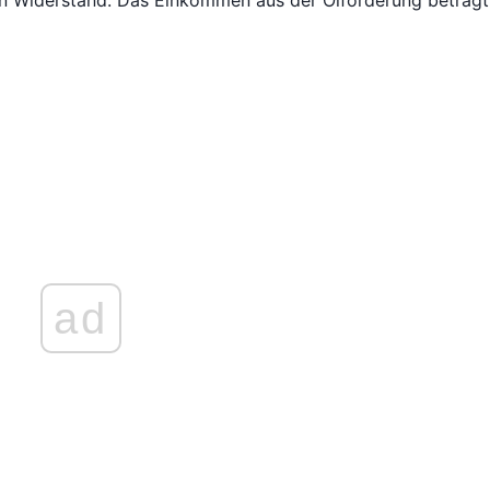
von Widerstand. Das Einkommen aus der Ölförderung beträg
ad