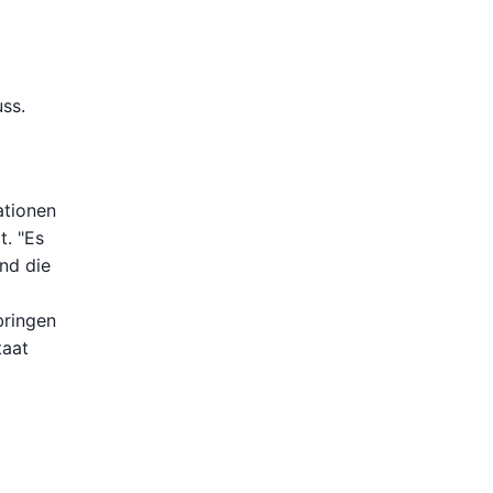
ss.
ationen
t. "Es
ind die
bringen
taat