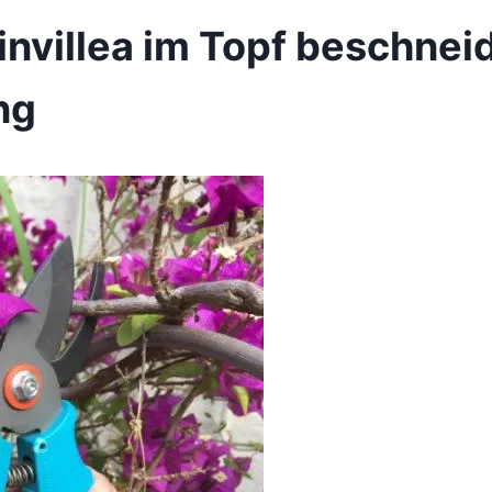
nvillea im Topf beschnei
ng