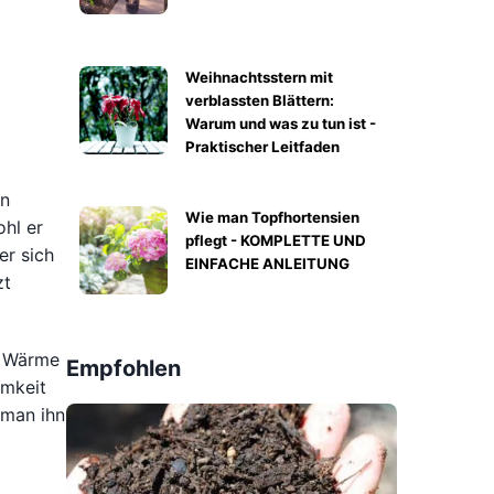
Weihnachtsstern mit
verblassten Blättern:
Warum und was zu tun ist -
Praktischer Leitfaden
ón
Wie man Topfhortensien
ohl er
pflegt - KOMPLETTE UND
er sich
EINFACHE ANLEITUNG
zt
nd Wärme
Empfohlen
amkeit
 man ihn