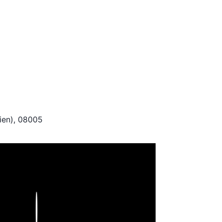
nien), 08005
Play