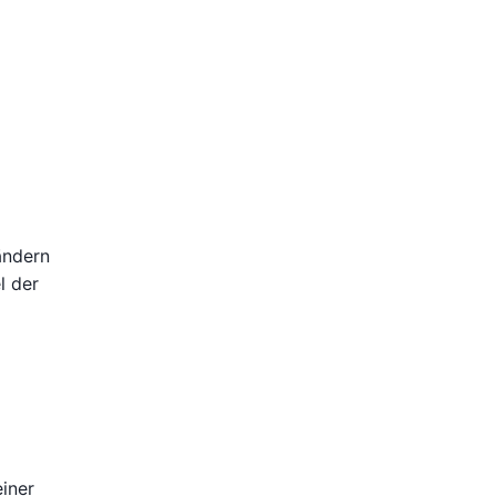
ändern
l der
einer