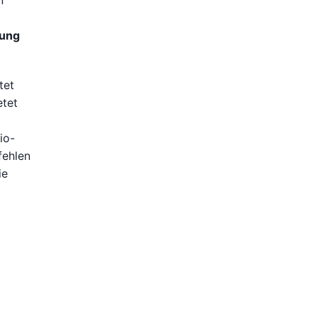
n
rung
tet
etet
io-
fehlen
ie