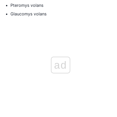
Pteromys volans
Glaucomys volans
ad