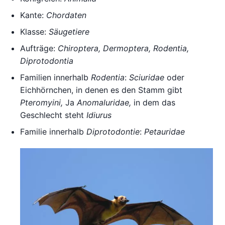
Kante:
Chordaten
Klasse:
Säugetiere
Aufträge:
Chiroptera, Dermoptera, Rodentia,
Diprotodontia
Familien innerhalb
Rodentia
:
Sciuridae
oder
Eichhörnchen, in denen es den Stamm gibt
Pteromyini,
Ja
Anomaluridae,
in dem das
Geschlecht steht
Idiurus
Familie innerhalb
Diprotodontie
:
Petauridae