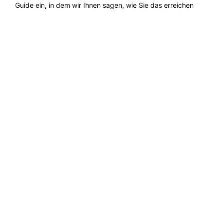
Guide ein, in dem wir Ihnen sagen, wie Sie das erreichen
können...
Weiterlesen →
Entdecken Sie ökologische Lösungen, nachhaltige
Entwicklung und Möglichkeiten zum Schutz der
Natur. Lassen Sie uns gemeinsam für eine