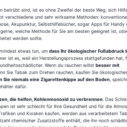
betrübt sind, ist es ohne Zweifel der beste Weg, sich Hilf
bt verschiedene und sehr wirksame Methoden: konventione
nose, Akupunktur, Selbsthilfebücher, sogar Apps für Handy
 gerne, welche Methode für Sie am besten geeignet ist, ob
eitet werden sollte.
umindest etwas tun, um
dass Ihr ökologischer Fußabdruck k
immer ist es, weil ein Herstellungsprozess stattgefunden hat, 
sundheitsschädlicher. Wenn du rauchen willst
besser mit
enn Sie Tabak zum Drehen rauchen, kaufen Sie ökologische
 Sie niemals eine Zigarettenkippe auf den Boden
, speich
ehälter dafür.
en, die helfen, Kohlenmonoxid zu verbrennen
. Das Schla
en ist sehr schlecht für Ihre Gesundheit und für die Atmo
n Trafiken und Kiosken kaufen, werden aus verarbeitetem Ta
lzahl chemischer Zusatzstoffe enthält, die ihn noch schädli