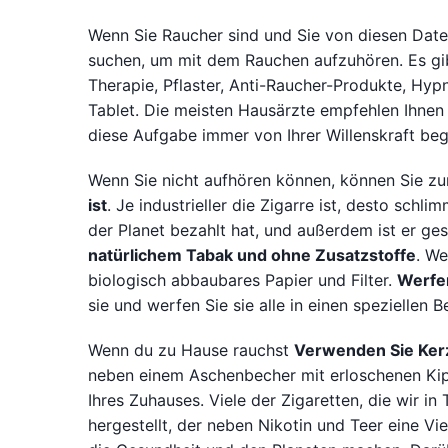
Wenn Sie Raucher sind und Sie von diesen Daten 
suchen, um mit dem Rauchen aufzuhören. Es gi
Therapie, Pflaster, Anti-Raucher-Produkte, Hyp
Tablet. Die meisten Hausärzte empfehlen Ihnen
diese Aufgabe immer von Ihrer Willenskraft begl
Wenn Sie nicht aufhören können, können Sie z
ist
. Je industrieller die Zigarre ist, desto schl
der Planet bezahlt hat, und außerdem ist er ge
natürlichem Tabak und ohne Zusatzstoffe
. W
biologisch abbaubares Papier und Filter.
Werfen
sie und werfen Sie sie alle in einen speziellen B
Wenn du zu Hause rauchst
Verwenden Sie Kerz
neben einem Aschenbecher mit erloschenen Kipp
Ihres Zuhauses. Viele der Zigaretten, die wir i
hergestellt, der neben Nikotin und Teer eine Vie