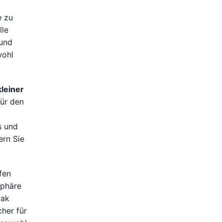
e zu
lle
 und
wohl
leiner
für den
s und
ern Sie
fen
sphäre
bak
cher für