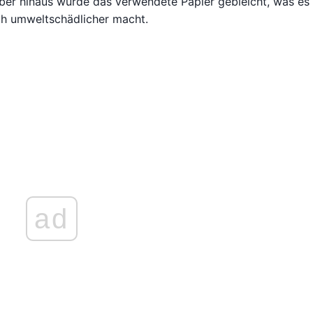
ber hinaus wurde das verwendete Papier gebleicht, was es
ch umweltschädlicher macht.
ad