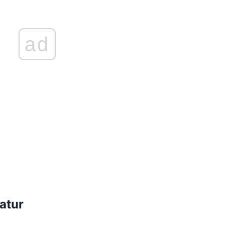
ad
atur