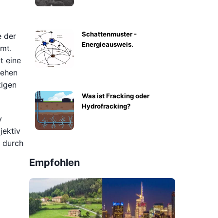
Schattenmuster -
e der
Energieausweis.
mt.
t eine
sehen
tigen
Was ist Fracking oder
Hydrofracking?
v
jektiv
, durch
Empfohlen