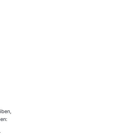
iben,
en:
r