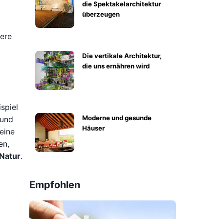
die Spektakelarchitektur
überzeugen
sere
Die vertikale Architektur,
die uns ernähren wird
spiel
Moderne und gesunde
 und
Häuser
eine
en,
 Natur
.
Empfohlen